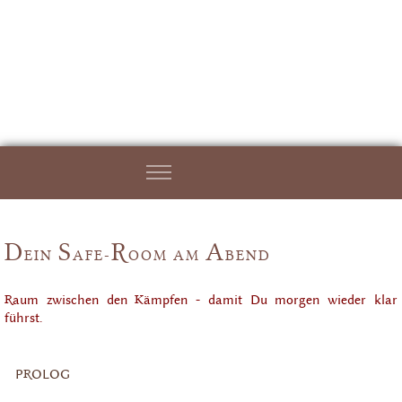
D
S
R
A
EIN
AFE-
OOM AM
BEND
Raum zwischen den Kämpfen - damit Du morgen wieder klar
führst.
PROLOG